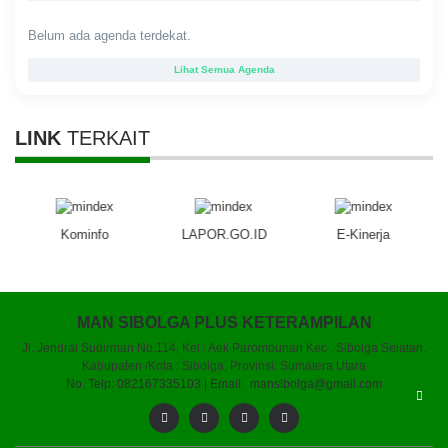
Belum ada agenda terdekat.
Lihat Semua Agenda
LINK
TERKAIT
Kominfo
LAPOR.GO.ID
E-Kinerja
MAN SIBOLGA PLUS KETERAMPILAN
Jl. Jendral Sudirman No.114, Kel : Aek Parombunan Kec : Sibolga Selatan.
Kabupaten /Kota : Sibolga, Provinsi: Sumatera Utara
No. Telp: 082167335103 | Email : mansibolga@gmail.com