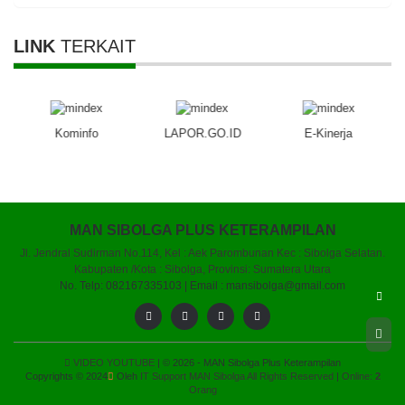
LINK
TERKAIT
Kominfo
LAPOR.GO.ID
E-Kinerja
MAN SIBOLGA PLUS KETERAMPILAN
Jl. Jendral Sudirman No.114, Kel : Aek Parombunan Kec : Sibolga Selatan.
Kabupaten /Kota : Sibolga, Provinsi: Sumatera Utara
No. Telp: 082167335103 | Email : mansibolga@gmail.com
VIDEO YOUTUBE
| © 2026 - MAN Sibolga Plus Keterampilan
Copyrights © 2024
Oleh
IT Support MAN Sibolga All Rights Reserved
|
Online:
2
Orang